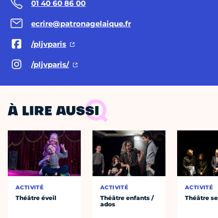
01 40 60 86 00
ecrire@patronagelaique.fr
/pljvparis
/pljvparis/
À LIRE AUSSI
ACTIVITÉ
ACTIVITÉ
ACTIVITÉ
Théâtre éveil
Théâtre enfants /
Théâtre se
ados