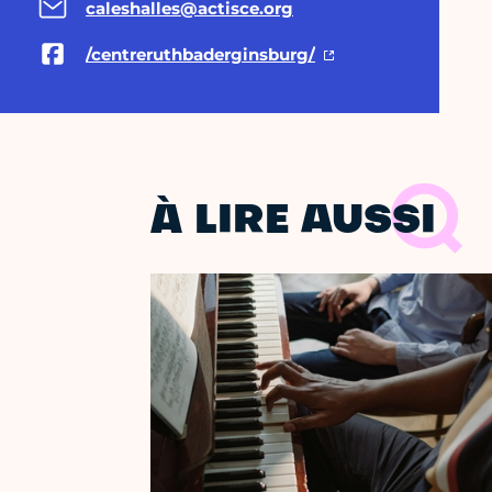
caleshalles@actisce.org
/centreruthbaderginsburg/
À LIRE AUSSI