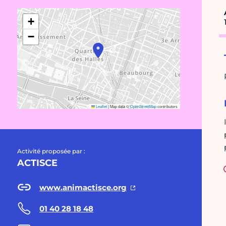
+
−
Leaflet
|
Map data ©
OpenStreetMap
contributors
Activité proposée par :
ACTISCE
www.animactisce.org
01 40 28 18 48