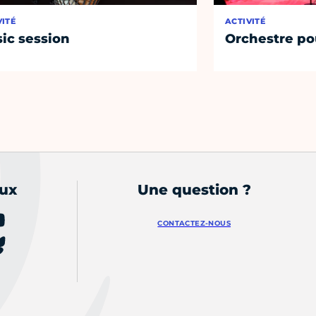
VITÉ
ACTIVITÉ
ic session
Orchestre po
aux
Une question ?
CONTACTEZ-NOUS