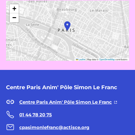
+
−
Leaflet
|
Map data ©
OpenStreetMap
contributors
Centre Paris Anim' Pôle Simon Le Franc
Centre Paris Anim' Pôle Simon Le Franc
01 44 78 20 75
cpasimonlefranc@actisce.org