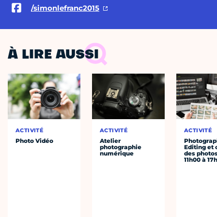
/simonlefranc2015
À LIRE AUSSI
ACTIVITÉ
ACTIVITÉ
ACTIVITÉ
Photo Vidéo
Atelier
Photograph
photographie
Editing et 
numérique
des photo
11h00 à 17