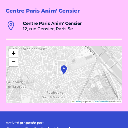
Centre Paris Anim' Censier
Centre Paris Anim' Censier
12, rue Censier, Paris 5e
+
−
Leaflet
|
Map data ©
OpenStreetMap
contributors
Activité proposée par :