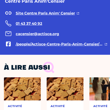
Centre Paris Anim'Censier
Site Centre Paris Anim' Censier
01 43 37 40 92
cacensier@actisce.org
/people/Actisce-Centre-Paris-Anim-Censier/100064256366830/
À LIRE AUSSI
ACTIVITÉ
ACTIVITÉ
ACTIVITÉ