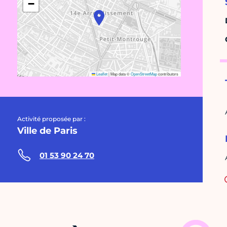
−
Leaflet
|
Map data ©
OpenStreetMap
contributors
Activité proposée par :
Ville de Paris
01 53 90 24 70