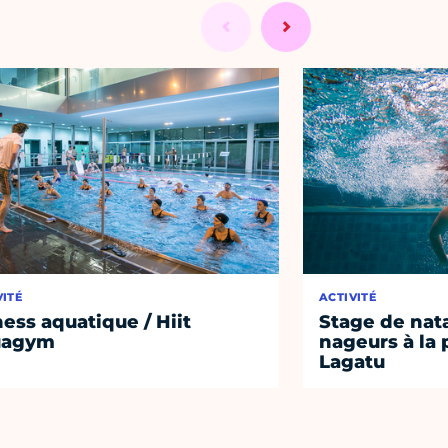
VITÉ
ACTIVITÉ
ness aquatique / Hiit
Stage de nat
uagym
nageurs à la 
Lagatu