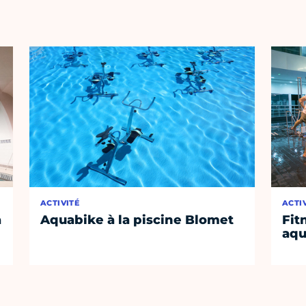
ACTIVITÉ
ACTI
a
Aquabike à la piscine Blomet
Fit
aq