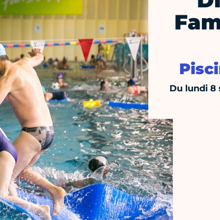
Di
Fami
Pisc
Du lundi 8