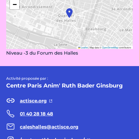
−
Leaflet
|
Map data ©
OpenStreetMap
contributors
Niveau -3 du Forum des Halles
Activité proposée par :
Centre Paris Anim' Ruth Bader Ginsburg
actisce.org
01 40 28 18 48
caleshalles@actisce.org