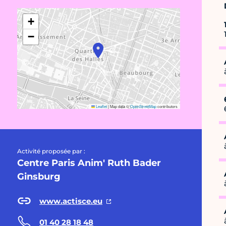
+
−
Leaflet
|
Map data ©
OpenStreetMap
contributors
Activité proposée par :
Centre Paris Anim' Ruth Bader
Ginsburg
www.actisce.eu
01 40 28 18 48