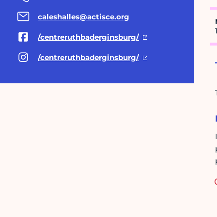
caleshalles@actisce.org
/centreruthbaderginsburg/
/centreruthbaderginsburg/