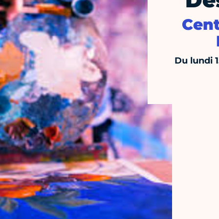
Des
Cent
Du lundi 