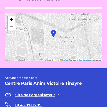
+
−
Leaflet
|
Map data ©
OpenStreetMap
contributors
Activité proposée par :
Centre Paris Anim Victoire Tinayre
Site de l'organisateur
01 45 89 05 99