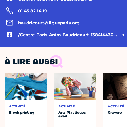
01 45 82 14 19
baudricourt@ligueparis.org
/Centre-Paris-Anim-Baudricourt-1384144308336964/
À LIRE AUSSI
ACTIVITÉ
ACTIVITÉ
ACTIVITÉ
Block printing
Arts Plastiques
Gravure
éveil