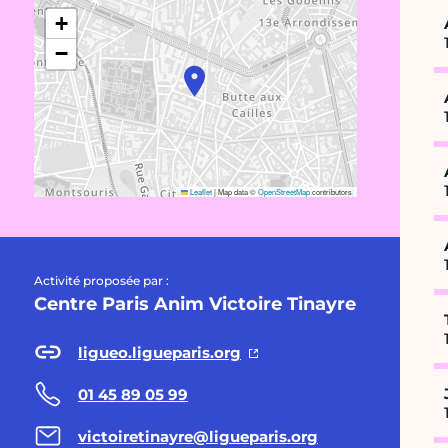
+
−
Leaflet
|
Map data ©
OpenStreetMap
contributors
Activité proposée par :
Centre Paris Anim Victoire Tinayre
ligueo.ligueparis.org
01 45 89 05 99
victoiretinayre@ligueparis.org