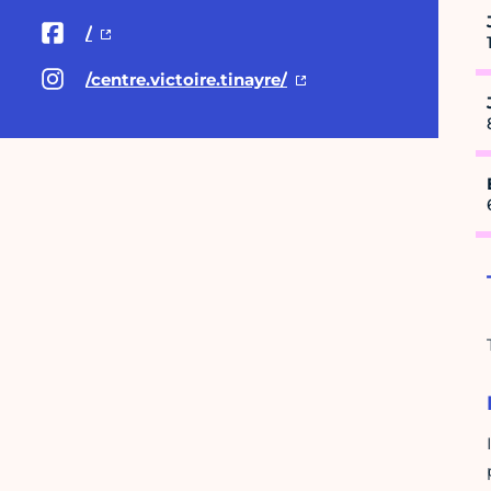
/
/centre.victoire.tinayre/