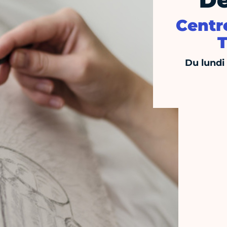
De
Centre
T
Du lundi