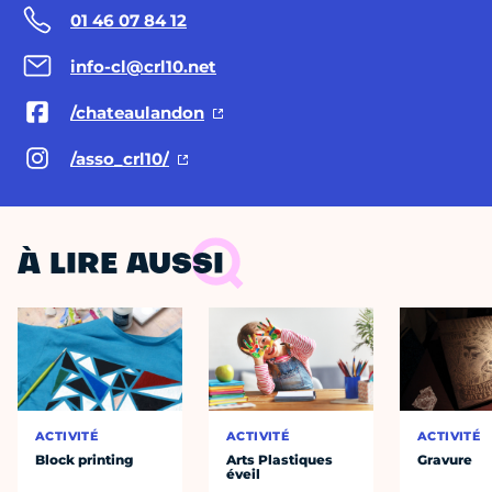
01 46 07 84 12
info-cl@crl10.net
/chateaulandon
/asso_crl10/
À LIRE AUSSI
ACTIVITÉ
ACTIVITÉ
ACTIVITÉ
Block printing
Arts Plastiques
Gravure
éveil