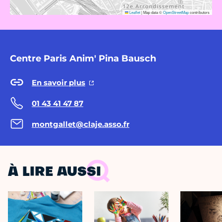
Leaflet
|
Map data ©
OpenStreetMap
contributors
Centre Paris Anim' Pina Bausch
En savoir plus
01 43 41 47 87
montgallet@claje.asso.fr
À LIRE AUSSI