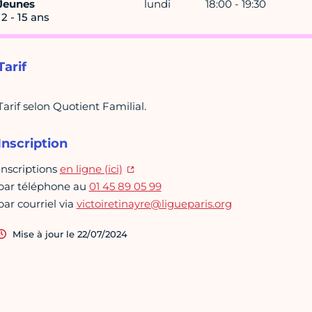
Jeunes
lundi
18:00 - 19:30
12 - 15 ans
Tarif
Tarif selon Quotient Familial.
Inscription
Inscriptions
en ligne (ici)
par téléphone au
01 45 89 05 99
par courriel via
victoiretinayre@ligueparis.org
Mise à jour le 22/07/2024