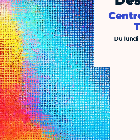
Des
Centre
T
Du lundi