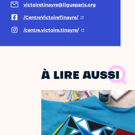
victoiretinayre@ligueparis.org
/CentreVictoireTinayre/
/centre.victoire.tinayre/
À LIRE AUSSI