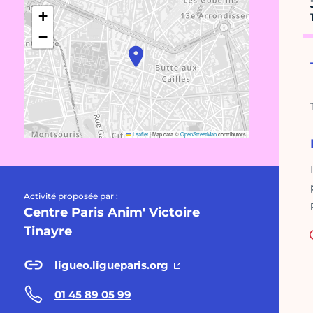
+
−
Leaflet
|
Map data ©
OpenStreetMap
contributors
Activité proposée par :
Centre Paris Anim' Victoire
Tinayre
ligueo.ligueparis.org
01 45 89 05 99