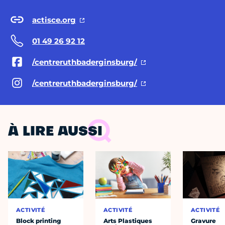
actisce.org
01 49 26 92 12
/centreruthbaderginsburg/
/centreruthbaderginsburg/
À LIRE AUSSI
ACTIVITÉ
ACTIVITÉ
ACTIVITÉ
Block printing
Arts Plastiques
Gravure