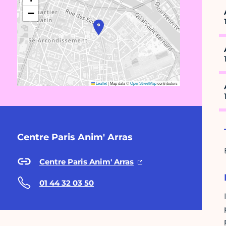
−
Leaflet
|
Map data ©
OpenStreetMap
contributors
Centre Paris Anim' Arras
Centre Paris Anim' Arras
01 44 32 03 50