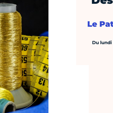
Des
Le Pa
Du lundi 