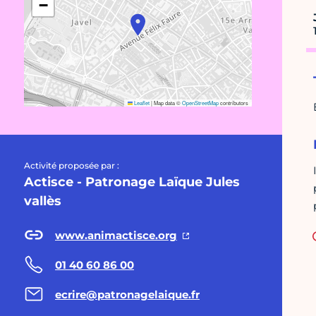
−
Leaflet
|
Map data ©
OpenStreetMap
contributors
Activité proposée par :
Actisce - Patronage Laïque Jules
vallès
www.animactisce.org
01 40 60 86 00
ecrire@patronagelaique.fr