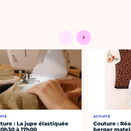
VITÉ
ACTIVITÉ
ture : La jupe élastiquée
Couture : Réa
10h30 à 17h00
berger matel