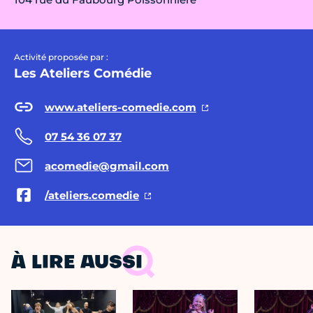
Activité proposée par :
Les Ateliers Comédie
www.ateliers-comedie.com
07 54 36 07 37
acomedie@gmail.com
/ateliers.comedie
À LIRE AUSSI