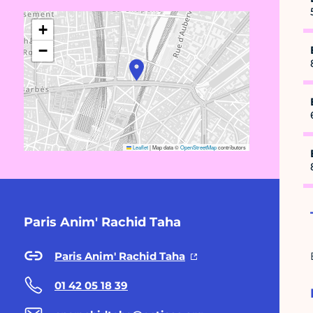
+
−
Leaflet
|
Map data ©
OpenStreetMap
contributors
Paris Anim' Rachid Taha
Paris Anim' Rachid Taha
01 42 05 18 39