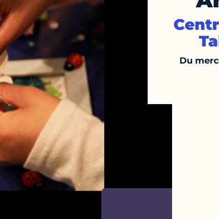
Ar
Centr
Ta
Du mercr