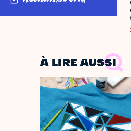
cparachidtaha@actisce.org
À LIRE AUSSI