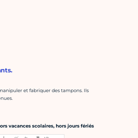
ants.
 manipuler et fabriquer des tampons. Ils
enues.
rs vacances scolaires, hors jours fériés