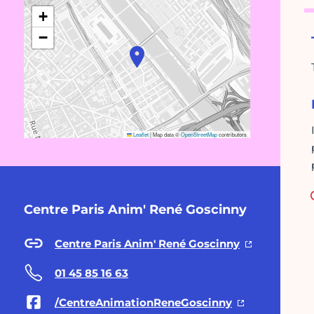
+
−
Leaflet
|
Map data ©
OpenStreetMap
contributors
Centre Paris Anim' René Goscinny
Centre Paris Anim' René Goscinny
01 45 85 16 63
/CentreAnimationReneGoscinny