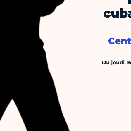
cuba
Cent
Du jeudi 1