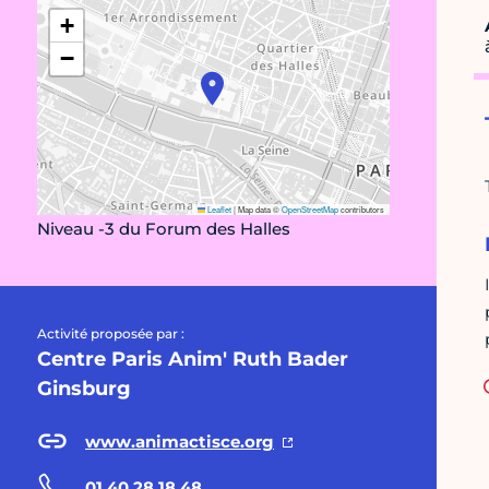
+
−
Leaflet
|
Map data ©
OpenStreetMap
contributors
Niveau -3 du Forum des Halles
Activité proposée par :
Centre Paris Anim' Ruth Bader
Ginsburg
www.animactisce.org
01 40 28 18 48