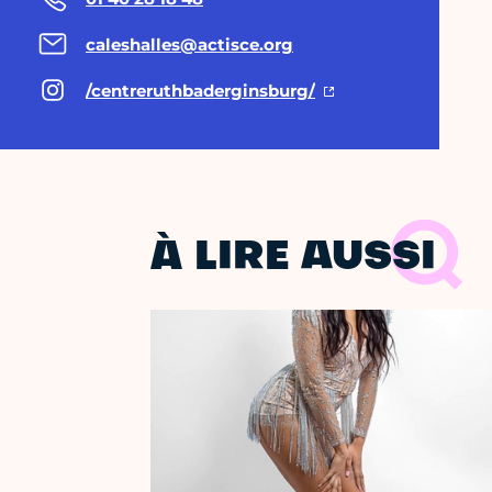
caleshalles@actisce.org
/centreruthbaderginsburg/
À LIRE AUSSI