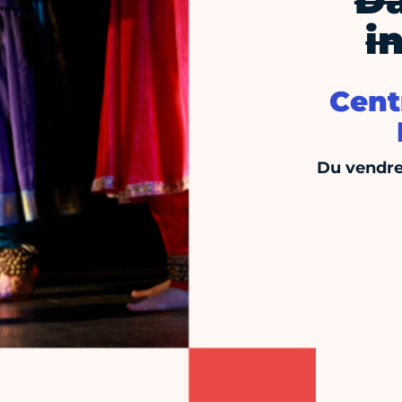
Da
i
Cent
Du vendre