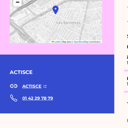
−
Leaflet
|
Map data ©
OpenStreetMap
contributors
ACTISCE
ACTISCE
01 42 29 78 79