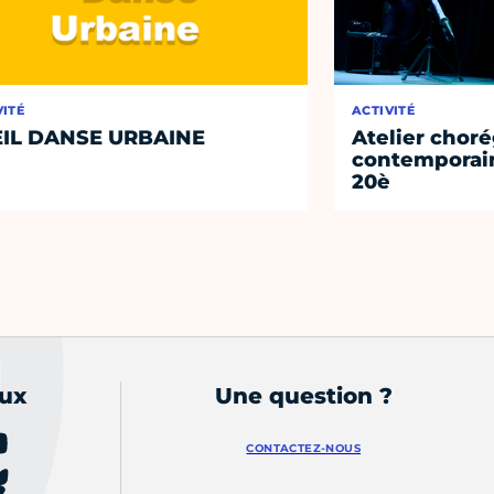
VITÉ
ACTIVITÉ
IL DANSE URBAINE
Atelier chor
contemporain
20è
aux
Une question ?
CONTACTEZ-NOUS