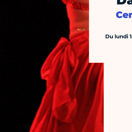
Da
Cen
Du lundi 