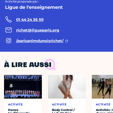
Activité proposée par :
Ligue de l'enseignement
01 44 24 36 59
richet@ligueparis.org
/parisanimdunoisrichet/
À LIRE AUSSI
ACTIVITÉ
ACTIVITÉ
ACTIVITÉ
Danse
Body Control /
Activités :