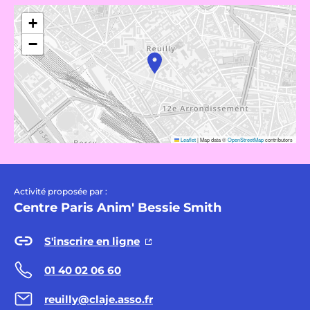
+
−
Leaflet
|
Map data ©
OpenStreetMap
contributors
Activité proposée par :
Centre Paris Anim' Bessie Smith
S'inscrire en ligne
01 40 02 06 60
reuilly@claje.asso.fr