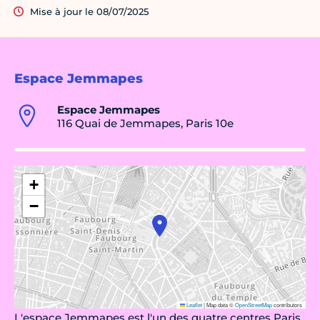
Mise à jour le 08/07/2025
Espace Jemmapes
Espace Jemmapes
116 Quai de Jemmapes, Paris 10e
+
−
Leaflet
|
Map data ©
OpenStreetMap
contributors
L'espace Jemmapes est l'un des quatre centres Paris