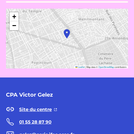
+
−
Leaflet
|
Map data ©
OpenStreetMap
contributors
CPA Victor Gelez
Site du centre
01 55 28 87 90