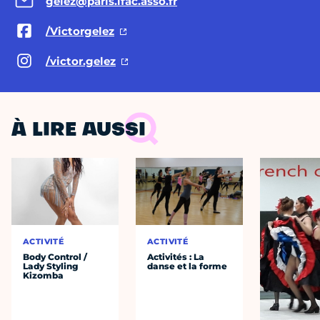
gelez@paris.ifac.asso.fr
/Victorgelez
/victor.gelez
À LIRE AUSSI
ACTIVITÉ
ACTIVITÉ
Body Control /
Activités : La
Lady Styling
danse et la forme
Kizomba