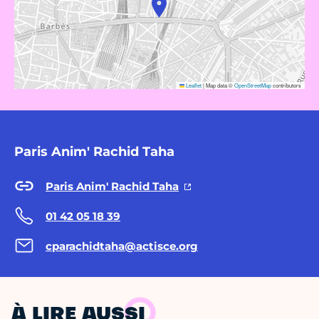
Leaflet
|
Map data ©
OpenStreetMap
contributors
Paris Anim' Rachid Taha
Paris Anim' Rachid Taha
01 42 05 18 39
cparachidtaha@actisce.org
À LIRE AUSSI