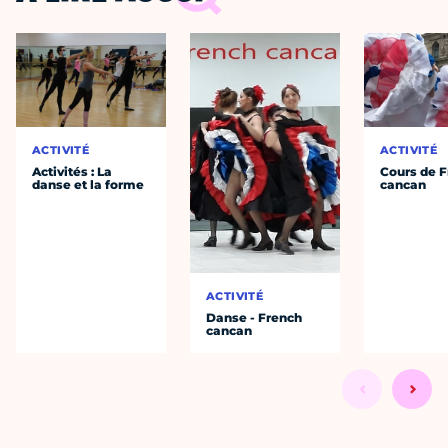
ACTIVITÉ
ACTIVITÉ
Activités : La
Cours de 
danse et la forme
cancan
ACTIVITÉ
Danse - French
cancan