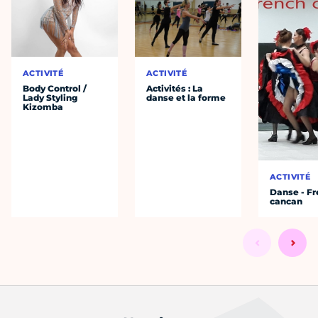
ACTIVITÉ
ACTIVITÉ
Body Control /
Activités : La
Lady Styling
danse et la forme
Kizomba
ACTIVITÉ
Danse - F
cancan