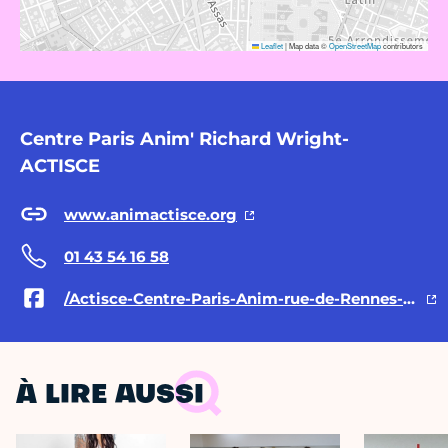
Leaflet
|
Map data ©
OpenStreetMap
contributors
Centre Paris Anim' Richard Wright-
ACTISCE
www.animactisce.org
01 43 54 16 58
/Actisce-Centre-Paris-Anim-rue-de-Rennes-190214624336980/
À LIRE AUSSI