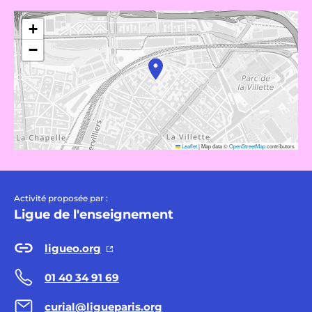
+
−
Leaflet
|
Map data ©
OpenStreetMap
contributors
Activité proposée par :
Ligue de l'enseignement
ligueo.org
01 40 34 91 69
curial@ligueparis.org