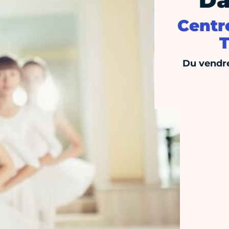
Da
Centre
T
Du vendre