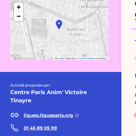
+
−
Leaflet
|
Map data ©
OpenStreetMap
contributors
Activité proposée par :
Centre Paris Anim' Victoire
Tinayre
ligueo.ligueparis.org
01 45 89 05 99