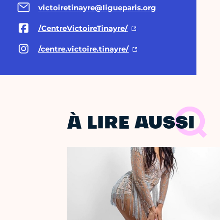
victoiretinayre@ligueparis.org
/CentreVictoireTinayre/
/centre.victoire.tinayre/
À LIRE AUSSI