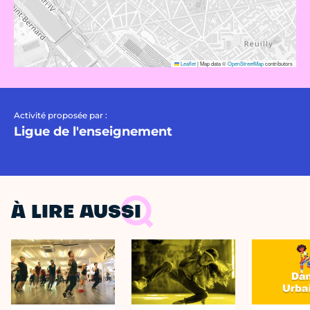
Leaflet
|
Map data ©
OpenStreetMap
contributors
Activité proposée par :
Ligue de l'enseignement
À LIRE AUSSI