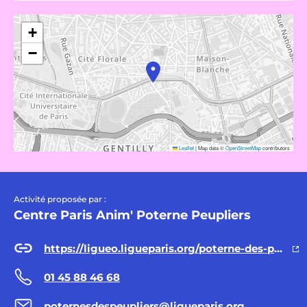
+
−
Leaflet
|
Map data ©
OpenStreetMap
contributors
Activité proposée par :
Centre Paris Anim' Poterne Peupliers
https://ligueo.ligueparis.org/poterne-des-peupliers/activites/danses/afrobeat-dance
01 45 88 46 68
poternesdespeupliers@ligueparis.org