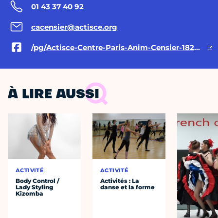
01 43 37 40 92
cacensier@actisce.org
/pg/Actisce-Centre-Paris-Anim-Censier-182530205117234/posts/
À LIRE AUSSI
ACTIVITÉ
ACTIVITÉ
Body Control /
Activités : La
Lady Styling
danse et la forme
Kizomba