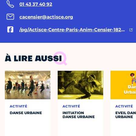
01 43 37 40 92
cacensier@actisce.org
/pg/Actisce-Centre-Paris-Anim-Censier-182530205117234/posts/
À LIRE AUSSI
ACTIVITÉ
ACTIVITÉ
ACTIVITÉ
DANSE URBAINE
INITIATION
EVEIL DA
DANSE URBAINE
URBAINE