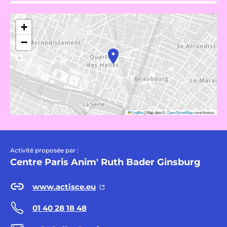
+
−
Leaflet
|
Map data ©
OpenStreetMap
contributors
Activité proposée par :
Centre Paris Anim' Ruth Bader Ginsburg
www.actisce.eu
01 40 28 18 48