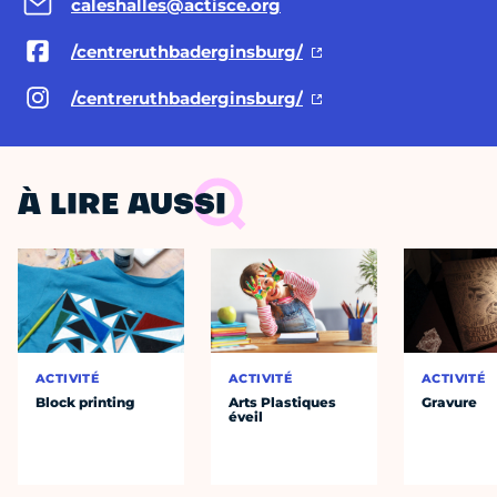
caleshalles@actisce.org
/centreruthbaderginsburg/
/centreruthbaderginsburg/
À LIRE AUSSI
ACTIVITÉ
ACTIVITÉ
ACTIVITÉ
Block printing
Arts Plastiques
Gravure
éveil