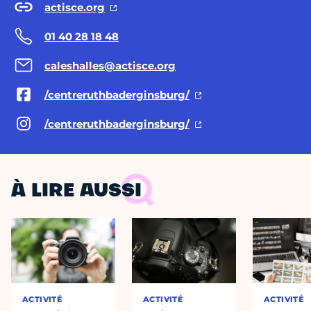
actisce.org
01 40 28 18 48
caleshalles@actisce.org
/centreruthbaderginsburg/
/centreruthbaderginsburg/
À LIRE AUSSI
ACTIVITÉ
ACTIVITÉ
ACTIVITÉ