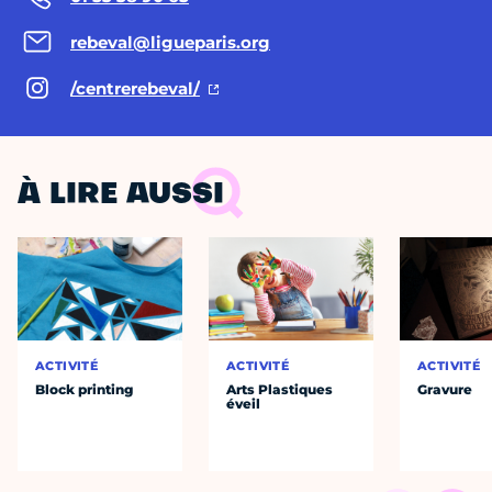
rebeval@ligueparis.org
/centrerebeval/
À LIRE AUSSI
ACTIVITÉ
ACTIVITÉ
ACTIVITÉ
Block printing
Arts Plastiques
Gravure
éveil