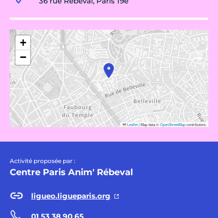
36 rue Rébeval, Paris 19e
+
−
Leaflet
|
Map data ©
OpenStreetMap
contributors
Activité proposée par :
Centre Paris Anim' Rébeval
ligueo.ligueparis.org
01 53 38 90 65