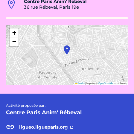
Centre Paris Anim' Rébeval
36 rue Rébeval, Paris 19e
+
−
Leaflet
|
Map data ©
OpenStreetMap
contributors
Activité proposée par :
Centre Paris Anim' Rébeval
ligueo.ligueparis.org