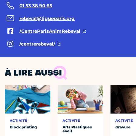
01 53 38 90 65
rebeval@ligueparis.org
/CentreParisAnimRebeval
/centrerebeval/
À LIRE AUSSI
ACTIVITÉ
ACTIVITÉ
ACTIVITÉ
Block printing
Arts Plastiques
Gravure
éveil