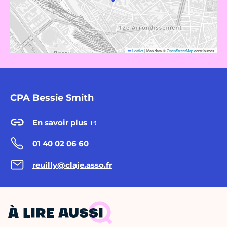
Leaflet
|
Map data ©
OpenStreetMap
contributors
CPA Bessie Smith
En savoir plus
01 40 02 06 60
reuilly@claje.asso.fr
À LIRE AUSSI