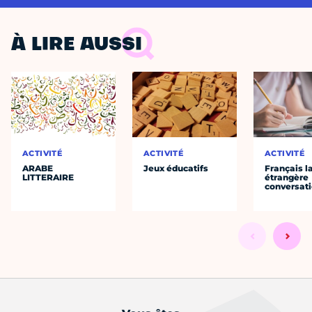
À LIRE AUSSI
ACTIVITÉ
ACTIVITÉ
ACTIVITÉ
ARABE
Jeux éducatifs
Français 
LITTERAIRE
étrangère
conversat