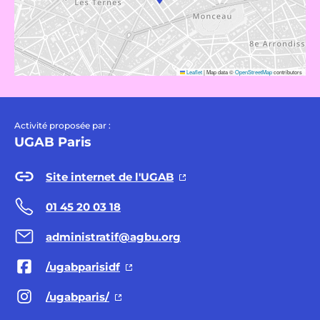
Leaflet
|
Map data ©
OpenStreetMap
contributors
Activité proposée par :
UGAB Paris
Site internet de l'UGAB
01 45 20 03 18
administratif@agbu.org
/ugabparisidf
/ugabparis/