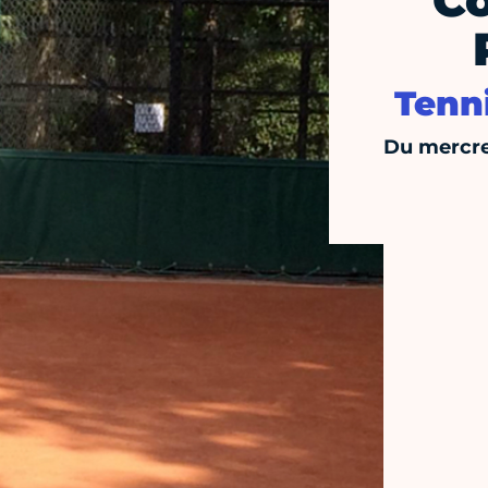
Co
Tenn
Du mercre