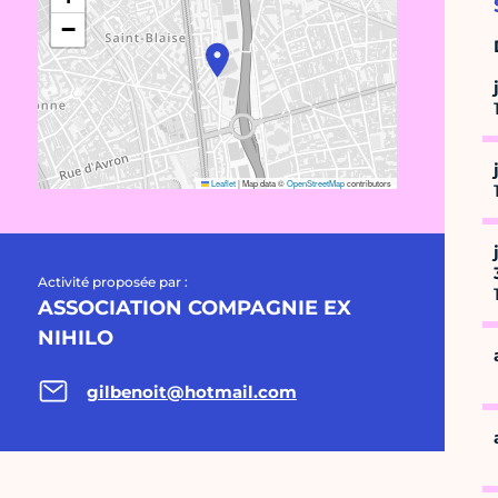
−
Leaflet
|
Map data ©
OpenStreetMap
contributors
Activité proposée par :
ASSOCIATION COMPAGNIE EX
NIHILO
gilbenoit@hotmail.com