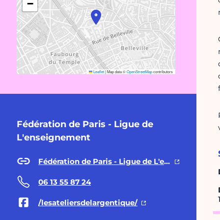
−
Leaflet
|
Map data ©
OpenStreetMap
contributors
Fédération de Paris - Ligue de
L'enseignement
Fédération de Paris - Ligue de L'enseignement
06 13 55 87 24
/lesateliersdelargentique/