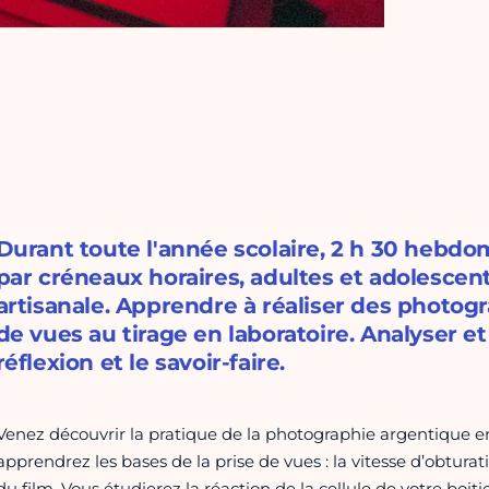
Durant toute l'année scolaire, 2 h 30 hebd
par créneaux horaires, adultes et adolescen
artisanale. Apprendre à réaliser des photogr
de vues au tirage en laboratoire. Analyser et
réflexion et le savoir-faire.
Venez découvrir la pratique de la photographie argentique en 
apprendrez les bases de la prise de vues : la vitesse d’obturati
du film. Vous étudierez la réaction de la cellule de votre boiti