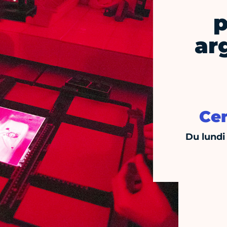
p
ar
Cen
Du lundi