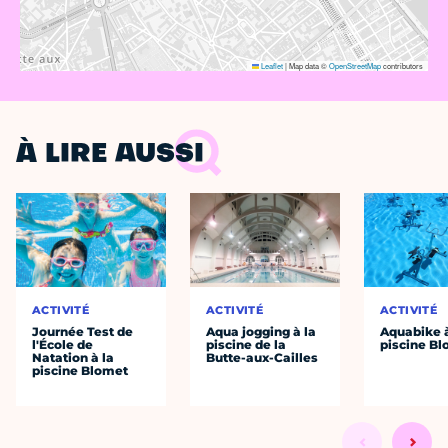
Leaflet
|
Map data ©
OpenStreetMap
contributors
À LIRE AUSSI
ACTIVITÉ
ACTIVITÉ
ACTIVITÉ
Journée Test de
Aqua jogging à la
Aquabike à
l'École de
piscine de la
piscine B
Natation à la
Butte-aux-Cailles
piscine Blomet