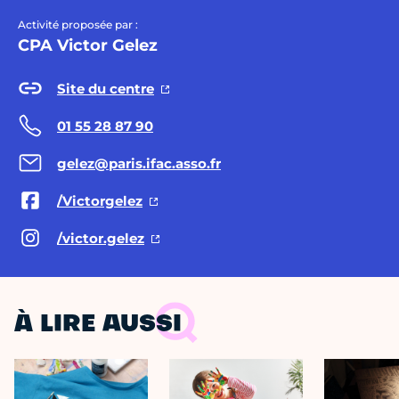
Activité proposée par :
CPA Victor Gelez
Site du centre
01 55 28 87 90
gelez@paris.ifac.asso.fr
/Victorgelez
/victor.gelez
À LIRE AUSSI