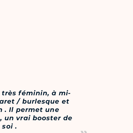
 très féminin, à mi-
ret / burlesque et
n . Il permet une
, un vrai booster de
soi .