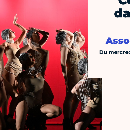
C
da
Asso
Du mercred