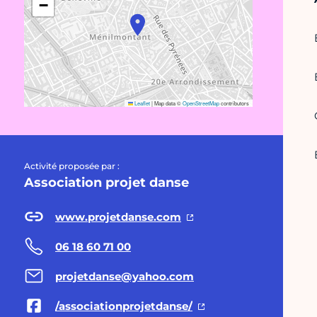
−
Leaflet
|
Map data ©
OpenStreetMap
contributors
Activité proposée par :
Association projet danse
www.projetdanse.com
06 18 60 71 00
projetdanse@yahoo.com
/associationprojetdanse/