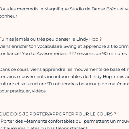
Tous les mercredis le Magnifique Studio de Danse Bréguet vo
bonheur !
Tu n'as jamais ou très peu danser le Lindy Hop ?
Viens enrichir ton vocabulaire Swing et apprendre à t'exprim
confiance! You to Awesomeness !! 12 sessions de 90 minutes
Dans ce cours, viens apprendre les mouvements de base et 
certains mouvements incontournables du Lindy Hop, mais aus
culture et sa structure !Tu obtiendras beaucoup de matériaux 
pour pratiquer, vidéos.
QUE DOIS-JE PORTER/APPORTER POUR LE COURS ?
-Porter des vêtements confortables qui permettent un mouve
-Chaussures plates ou bas talons stables !