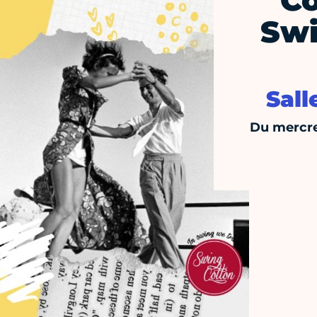
Co
Swi
Sall
Du mercre