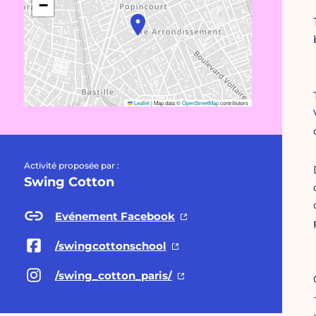
−
Leaflet
|
Map data ©
OpenStreetMap
contributors
Activité proposée par :
Swing Cotton
Evénement Facebook
/swingcottonschool
/swing_cotton_paris/