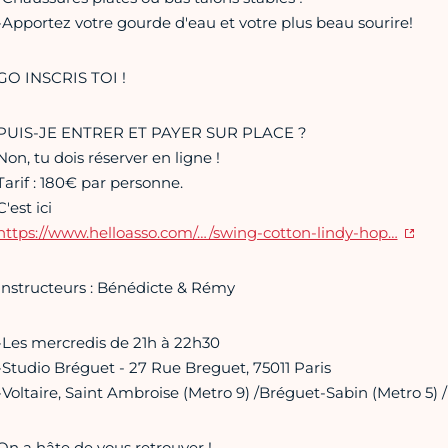
-Apportez votre gourde d'eau et votre plus beau sourire!
GO INSCRIS TOI !
PUIS-JE ENTRER ET PAYER SUR PLACE ?
Non, tu dois réserver en ligne !
Tarif : 180€ par personne.
C'est ici
https://www.helloasso.com/…/swing-cotton-lindy-hop…
Instructeurs : Bénédicte & Rémy
-Les mercredis de 21h à 22h30
-Studio Bréguet - 27 Rue Breguet, 75011 Paris
-Voltaire, Saint Ambroise (Metro 9) /Bréguet-Sabin (Metro 5) / B
On a hâte de vous retrouver !