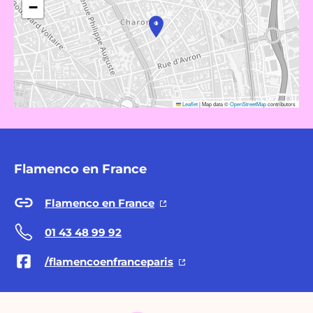
−
Leaflet
|
Map data ©
OpenStreetMap
contributors
Flamenco en France
Flamenco en France
01 43 48 99 92
/flamencoenfranceparis