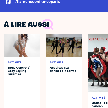
/flamencoenfranceparis
À LIRE AUSSI
ACTIVITÉ
ACTIVITÉ
Body Control /
Activités : La
Lady Styling
danse et la forme
Kizomba
ACTIVITÉ
Danse - F
cancan