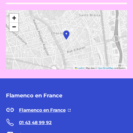
+
−
Leaflet
|
Map data ©
OpenStreetMap
contributors
Flamenco en France
Flamenco en France
01 43 48 99 92