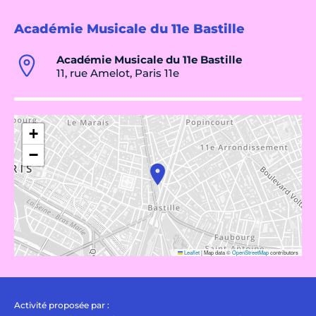
Académie Musicale du 11e Bastille
Académie Musicale du 11e Bastille
11, rue Amelot, Paris 11e
+
−
Leaflet
|
Map data ©
OpenStreetMap
contributors
Activité proposée par :