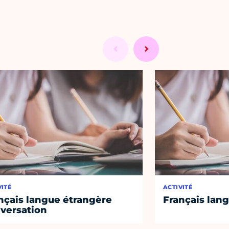
VITÉ
ACTIVITÉ
nçais langue étrangère
Français lan
versation