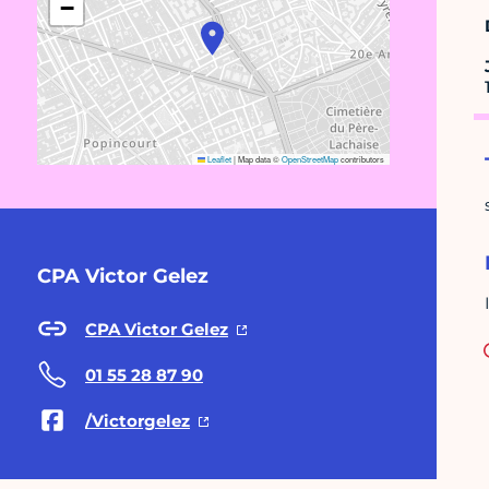
−
Leaflet
|
Map data ©
OpenStreetMap
contributors
CPA Victor Gelez
CPA Victor Gelez
01 55 28 87 90
/Victorgelez