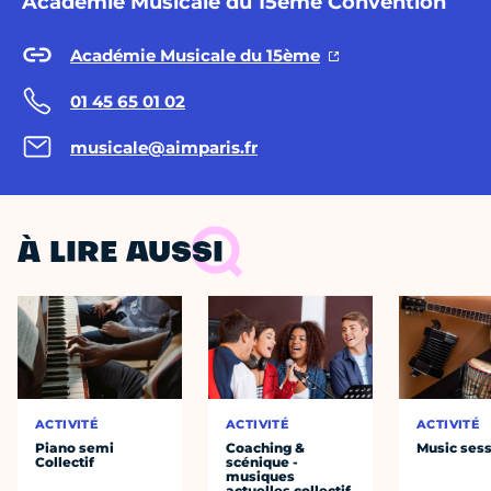
Académie Musicale du 15ème Convention
Académie Musicale du 15ème
01 45 65 01 02
musicale@aimparis.fr
À LIRE AUSSI
ACTIVITÉ
ACTIVITÉ
ACTIVITÉ
Piano semi
Coaching &
Music ses
Collectif
scénique -
musiques
actuelles collectif